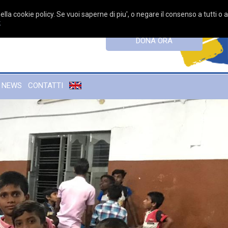
ella cookie policy. Se vuoi saperne di piu', o negare il consenso a tutti o 
k
DONA ORA
NEWS
CONTATTI