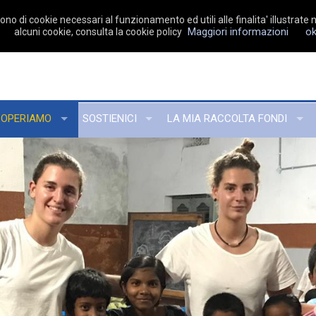
no di cookie necessari al funzionamento ed utili alle finalita' illustrate n
Maggiori informazioni
o
alcuni cookie, consulta la cookie policy
 OPERIAMO
SOSTIENICI
LA MIA RACCOLTA FONDI