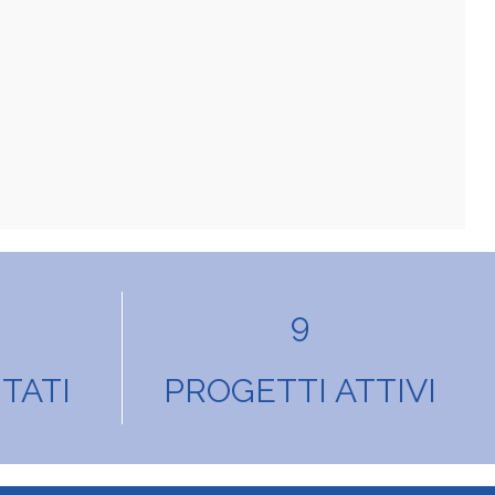
9
TATI
PROGETTI ATTIVI