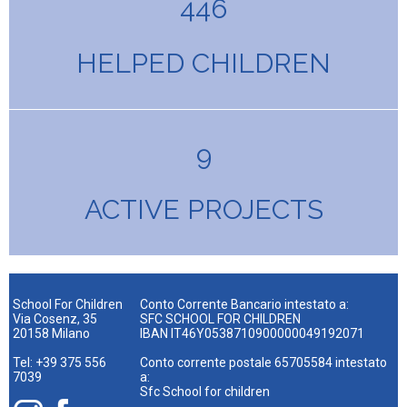
446
HELPED CHILDREN
9
ACTIVE PROJECTS
School For Children
Conto Corrente Bancario intestato a:
Via Cosenz, 35
SFC SCHOOL FOR CHILDREN
20158 Milano
IBAN IT46Y0538710900000049192071
Tel: +39 375 556
Conto corrente postale 65705584 intestato
7039
a:
Sfc School for children